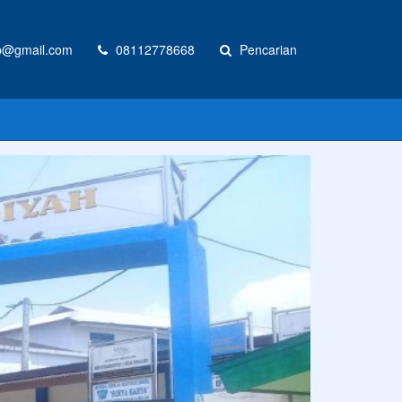
@gmail.com
08112778668
Pencarian