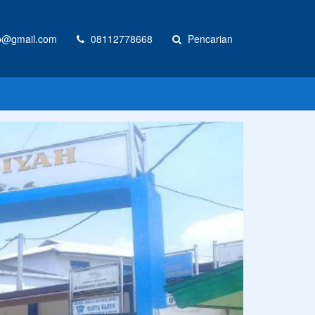
@gmail.com
08112778668
Pencarian