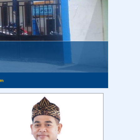
im
rinya hari ini.
Anonim