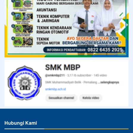
Hubungi Kami
SMK MUHAMMADIYAH 2 BELIK ⋅ Siap Kerja, Cerdas dan
Kompetitif
Alamat
Jl. KH. Ahmad Dahlan No. 50B Belik
Telepon
08112778668
Email