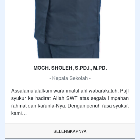
MOCH. SHOLEH, S.PD.I., M.PD.
- Kepala Sekolah -
Assalamu’alaikum warahmatullahi wabarakatuh. Puji
syukur ke hadirat Allah SWT atas segala limpahan
rahmat dan karunia-Nya. Dengan penuh rasa syukur,
kami…
SELENGKAPNYA
Tautan
SMK MBP Unggul, Berkemajuan dan Mendunia
Berlangganan