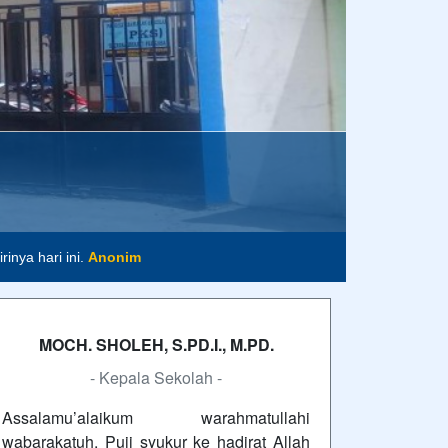
m
inya hari ini.
Anonim
MOCH. SHOLEH, S.PD.I., M.PD.
- Kepala Sekolah -
Assalamu’alaikum warahmatullahi
wabarakatuh. Puji syukur ke hadirat Allah