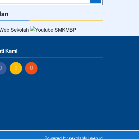
lan
uti Kami
Powered by
sekolahku.web.id