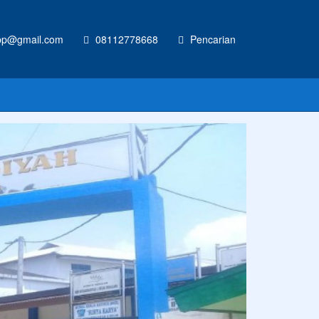
p@gmail.com
08112778668
Pencarian
CONTOH UKURAN