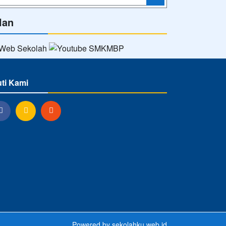
lan
uti Kami
Powered by
sekolahku.web.id