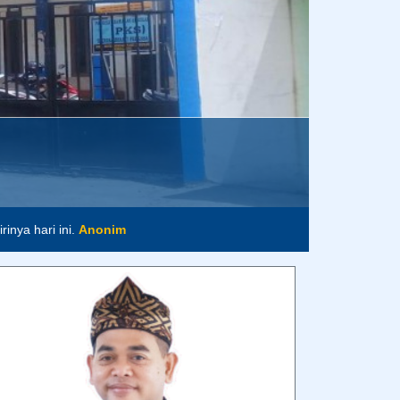
m
inya hari ini.
Anonim