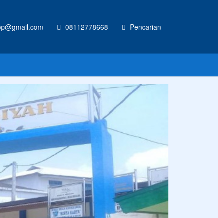
p@gmail.com
08112778668
Pencarian
CONTOH UKURAN