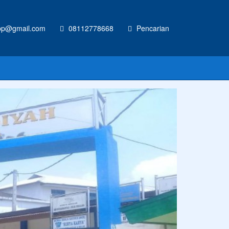
p@gmail.com
08112778668
Pencarian
CONTOH UKURAN