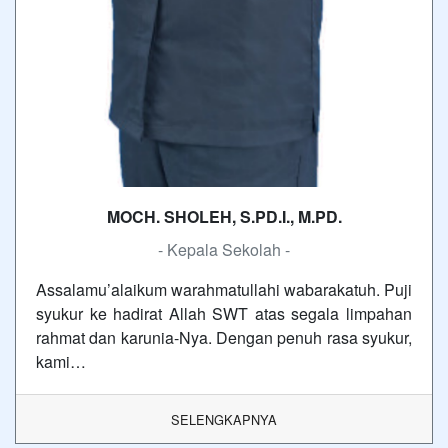
MOCH. SHOLEH, S.PD.I., M.PD.
- Kepala Sekolah -
Assalamu’alaikum warahmatullahi wabarakatuh. Puji
syukur ke hadirat Allah SWT atas segala limpahan
rahmat dan karunia-Nya. Dengan penuh rasa syukur,
kami…
SELENGKAPNYA
Tautan
SMK MBP Unggul, Berkemajuan dan Mendunia
Berlangganan