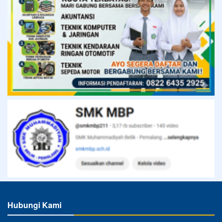
Hubungi Kami
SMK MUHAMMADIYAH 2 BELIK ⋅ Siap Kerja, Cerdas dan
Kompetitif
Alamat
Jl. KH. Ahmad Dahlan No. 50B Belik
Telepon
08112778668
Email