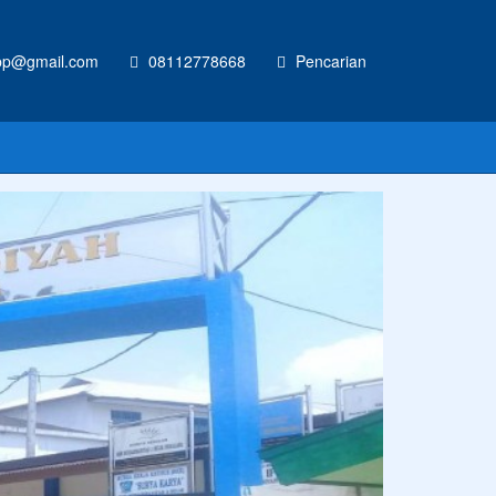
p@gmail.com
08112778668
Pencarian
CONTOH UKURAN