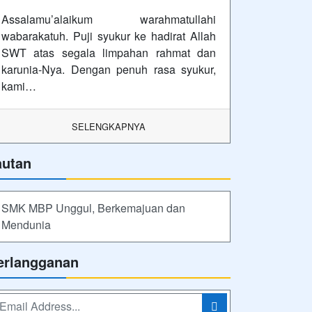
lan
uti Kami