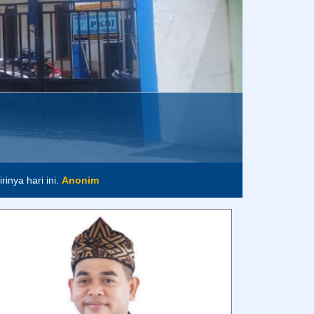
MOCH. SHOLEH, S.PD.I., M.PD.
- Kepala Sekolah -
Assalamu’alaikum warahmatullahi