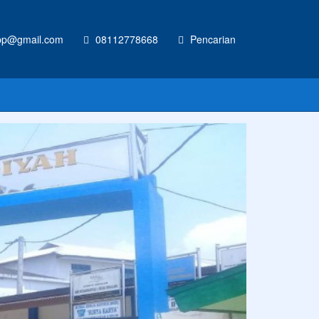
p@gmail.com
08112778668
Pencarian
inya hari ini.
Anonim