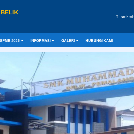
BELIK
smkmb
SPMB 2026
INFORMASI
GALERI
HUBUNGI KAMI
CONTOH UKURAN
asa depan. Hari esok untuk orang-orang yang telah mempersiapkan dir
Praktek Kerja Lapangan
PKL (Praktik Kerja Lapangan) di SMK
adalah kegiatan pembelajaran wajib di luar sekolah
di dunia usaha/industri (IDUKA) untuk
mengaplikasikan teori, merasakan la