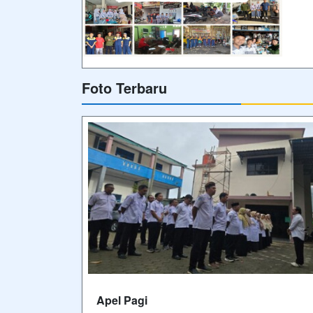
sebelum dilaksanakannya Kegiatan
Pembelajaran Di SMK Muhammadiyah
Belik
Video Terbaru