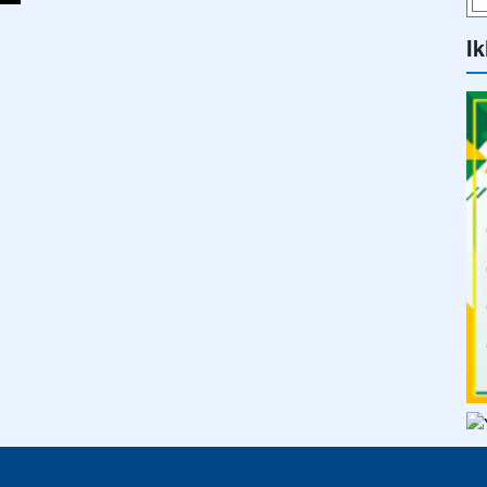
s
SEKILAS INFO
PENGUMUMAN
BERITA
SEKILAS-INFO
ELIK
All rights reserved.