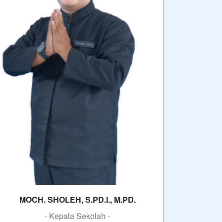
wabarakatuh. Puji syukur ke hadirat Allah
SWT atas segala limpahan rahmat dan
karunia-Nya. Dengan penuh rasa syukur,
kami…
SELENGKAPNYA
autan
SMK MBP Unggul, Berkemajuan dan
Mendunia
erlangganan