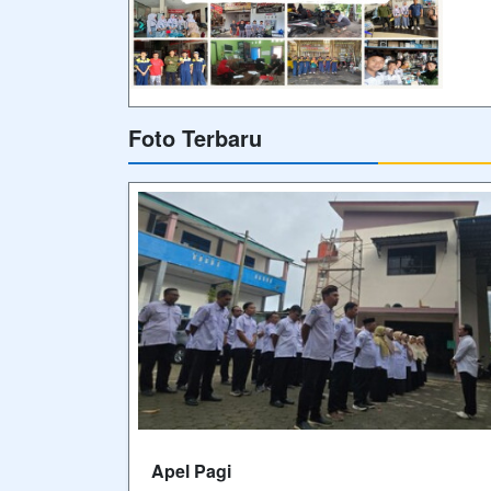
sebelum dilaksanakannya Kegiatan
Pembelajaran Di SMK Muhammadiyah
Belik
Video Terbaru