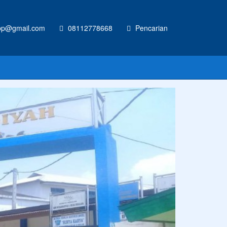
p@gmail.com
08112778668
Pencarian
inya hari ini.
Anonim