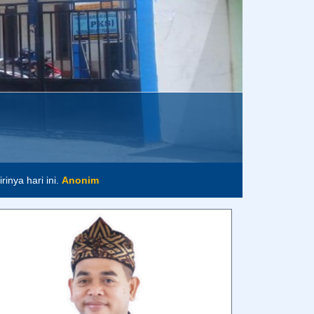
MOCH. SHOLEH, S.PD.I., M.PD.
- Kepala Sekolah -
Assalamu’alaikum warahmatullahi