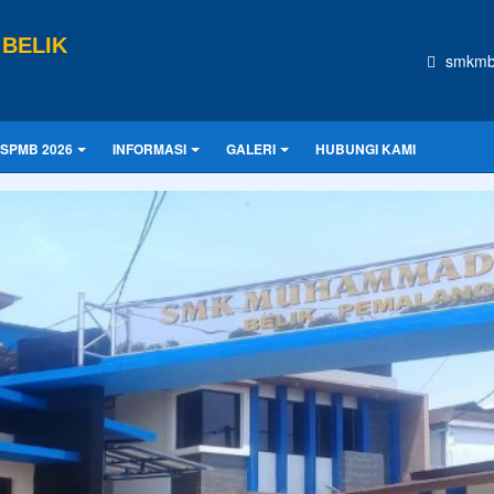
BELIK
smkmb
SPMB 2026
INFORMASI
GALERI
HUBUNGI KAMI
CONTOH UKURAN
asa depan. Hari esok untuk orang-orang yang telah mempersiapkan dir
Praktek Kerja Lapangan
PKL (Praktik Kerja Lapangan) di SMK
adalah kegiatan pembelajaran wajib di luar sekolah
di dunia usaha/industri (IDUKA) untuk
mengaplikasikan teori, merasakan la