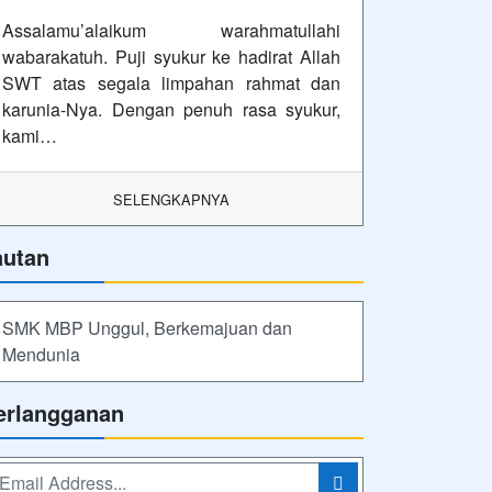
lan
uti Kami