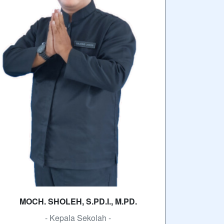
wabarakatuh. Puji syukur ke hadirat Allah
SWT atas segala limpahan rahmat dan
karunia-Nya. Dengan penuh rasa syukur,
kami…
SELENGKAPNYA
autan
SMK MBP Unggul, Berkemajuan dan
Mendunia
erlangganan