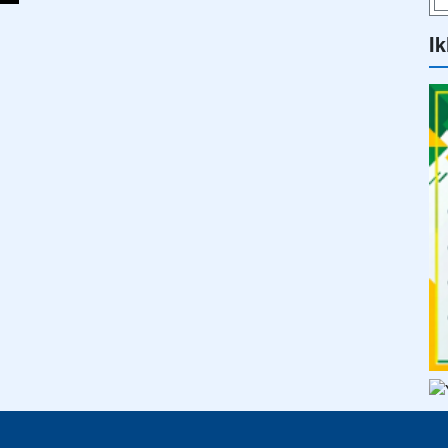
s
SEKILAS-INFO
PENGUMUMAN
BERITA
SEKILAS INFO
ELIK
All rights reserved.