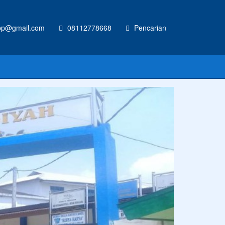
p@gmail.com
08112778668
Pencarian
RAN