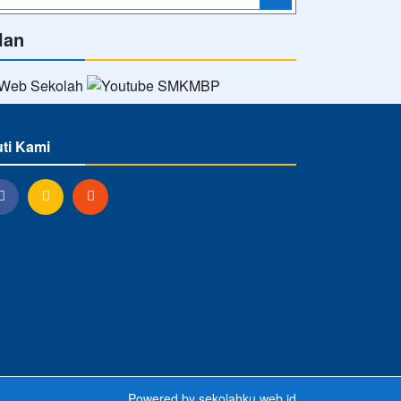
lan
uti Kami
Powered by
sekolahku.web.id