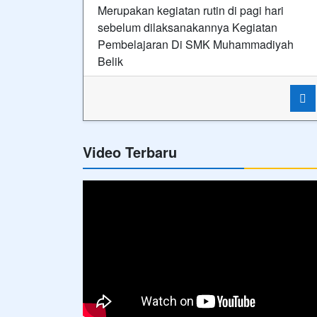
Hubungi Kami
SMK MUHAMMADIYAH 2 BELIK ⋅ Siap Kerja, Cerda
dan Kompetitif
Alamat
Jl. KH. Ahmad Dahlan No. 50B
Belik
Telepon
08112778668