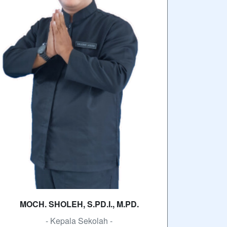
wabarakatuh. Puji syukur ke hadirat Allah
SWT atas segala limpahan rahmat dan
karunia-Nya. Dengan penuh rasa syukur,
kami…
SELENGKAPNYA
autan
SMK MBP Unggul, Berkemajuan dan
Mendunia
erlangganan