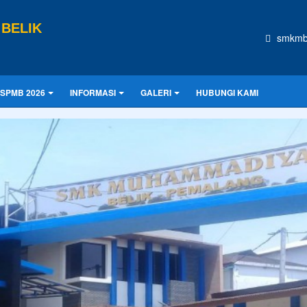
BELIK
smkmb
SPMB 2026
INFORMASI
GALERI
HUBUNGI KAMI
CONTOH UKURAN
lah buta. Dan ilmu pengetahuan tanpa agama adalah lumpuh.
Anoni
asa depan. Hari esok untuk orang-orang yang telah mempersiapkan dir
Praktek Kerja Lapangan
PKL (Praktik Kerja Lapangan) di SMK
adalah kegiatan pembelajaran wajib di luar sekolah
di dunia usaha/industri (IDUKA) untuk
mengaplikasikan teori, merasakan la