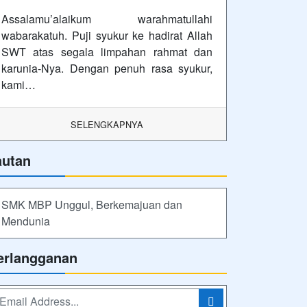
lan
uti Kami