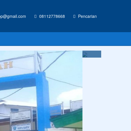
p@gmail.com
08112778668
Pencarian
m
inya hari ini.
Anonim