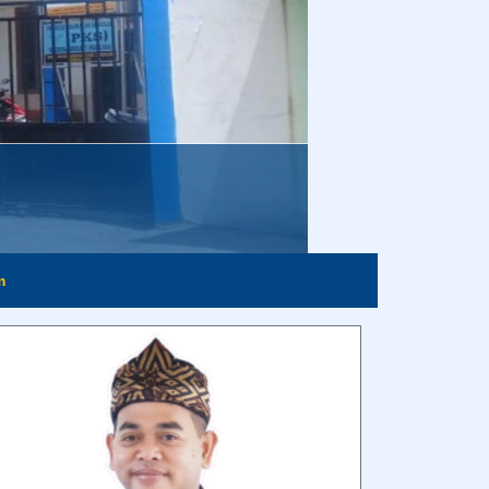
MOCH. SHOLEH, S.PD.I., M.PD.
- Kepala Sekolah -
Assalamu’alaikum warahmatullahi