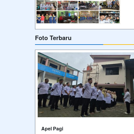
sebelum dilaksanakannya Kegiatan
Pembelajaran Di SMK Muhammadiyah
Belik
Video Terbaru