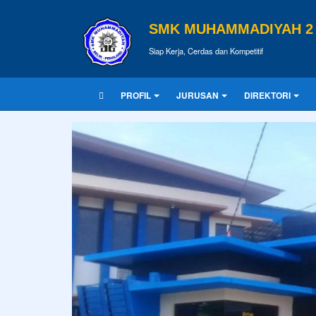
SMK MUHAMMADIYAH 2 
Siap Kerja, Cerdas dan Kompetitif
PROFIL
JURUSAN
DIREKTORI
KUTIPAN
Agama tanpa ilmu pengetahuan ada
Tulisan Terbaru
Pendidikan merupakan tiket untuk m