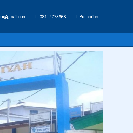
p@gmail.com
08112778668
Pencarian
 UKURAN