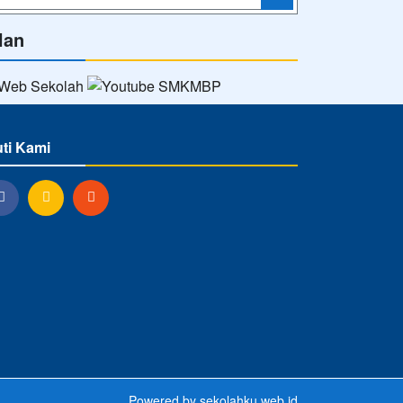
lan
uti Kami
Powered by
sekolahku.web.id