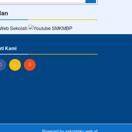
lan
uti Kami
Powered by
sekolahku.web.id