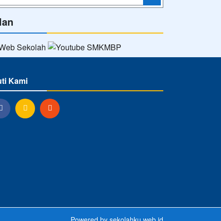
lan
uti Kami
Powered by
sekolahku.web.id