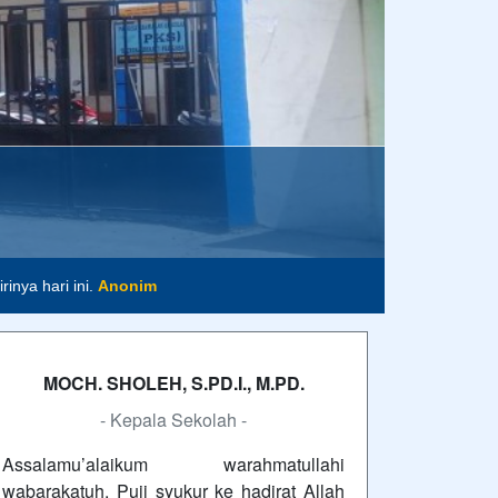
m
inya hari ini.
Anonim
MOCH. SHOLEH, S.PD.I., M.PD.
- Kepala Sekolah -
Assalamu’alaikum warahmatullahi
wabarakatuh. Puji syukur ke hadirat Allah