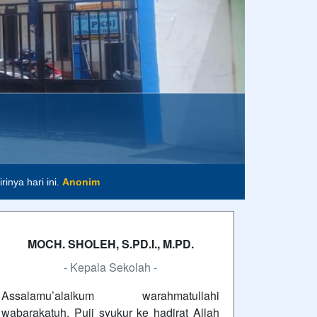
m
inya hari ini.
Anonim
MOCH. SHOLEH, S.PD.I., M.PD.
- Kepala Sekolah -
Assalamu’alaikum warahmatullahi
wabarakatuh. Puji syukur ke hadirat Allah