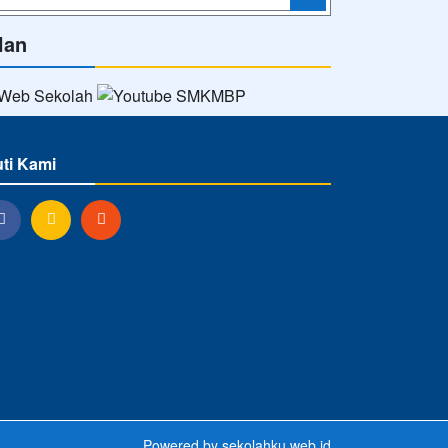
lan
uti Kami
Powered by
sekolahku.web.id