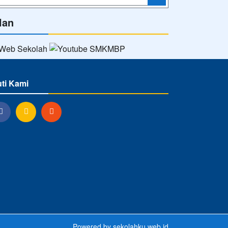
lan
uti Kami
Powered by
sekolahku.web.id