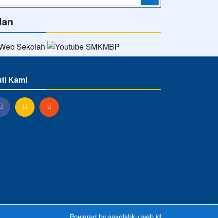
lan
uti Kami
Powered by
sekolahku.web.id