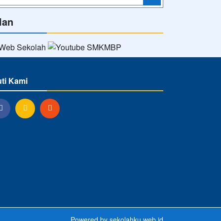
lan
uti Kami
Powered by
sekolahku.web.id