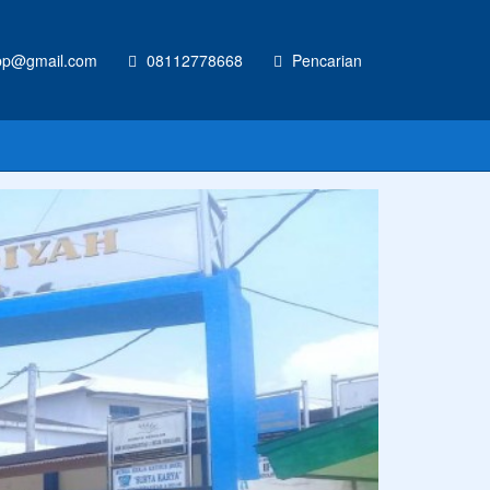
p@gmail.com
08112778668
Pencarian
CONTOH UKU