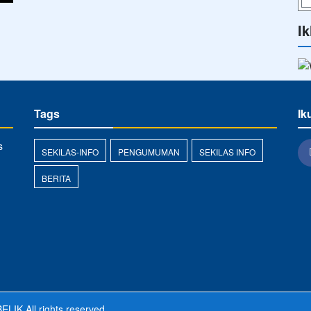
Ik
Tags
Ik
s
SEKILAS-INFO
PENGUMUMAN
SEKILAS INFO
BERITA
ELIK
All rights reserved.