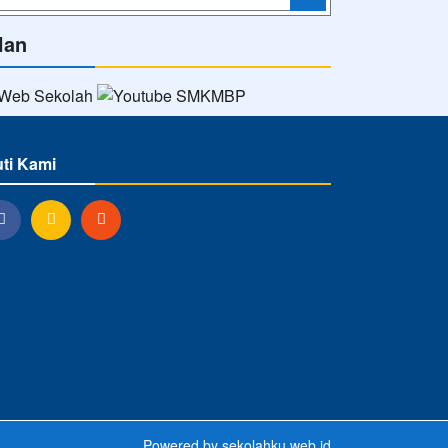
lan
uti Kami
Powered by
sekolahku.web.id