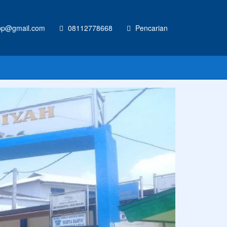
p@gmail.com
08112778668
Pencarian
CONTOH UKURAN