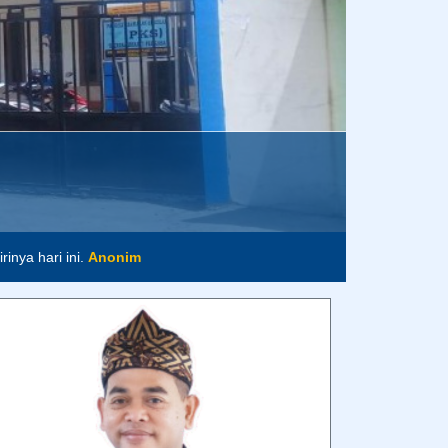
m
inya hari ini.
Anonim