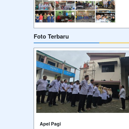
sebelum dilaksanakannya Kegiatan
Pembelajaran Di SMK Muhammadiyah
Belik
Video Terbaru