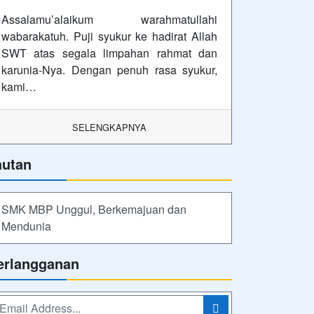
lan
uti Kami
Powered by
sekolahku.web.id