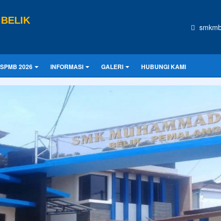
BELIK
smkmb
SPMB 2026
INFORMASI
GALERI
HUBUNGI KAMI
CONTOH UKURAN
asa depan. Hari esok untuk orang-orang yang telah mempersiapkan dir
Praktek Kerja Lapangan
PKL (Praktik Kerja Lapangan) di SMK
adalah kegiatan pembelajaran wajib di luar sekolah
di dunia usaha/industri (IDUKA) untuk
mengaplikasikan teori, merasakan la