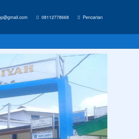
p@gmail.com
08112778668
Pencarian
inya hari ini.
Anonim