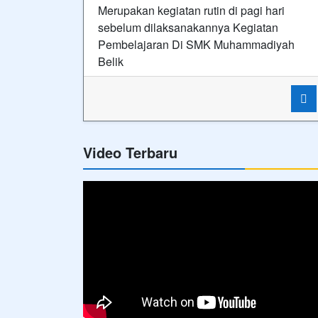
Hubungi Kami
SMK MUHAMMADIYAH 2 BELIK ⋅ Siap Kerja, Cerda
dan Kompetitif
Alamat
Jl. KH. Ahmad Dahlan No. 50B
Belik
Telepon
08112778668
Email
smkmbp@gmail.com
Copyright © 2020 - 2026
SMK MUHAMMADIYAH 2 B