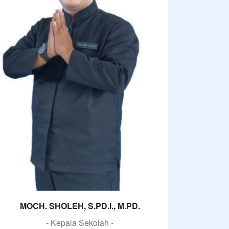
wabarakatuh. Puji syukur ke hadirat Allah
SWT atas segala limpahan rahmat dan
karunia-Nya. Dengan penuh rasa syukur,
kami…
SELENGKAPNYA
autan
SMK MBP Unggul, Berkemajuan dan
Mendunia
erlangganan