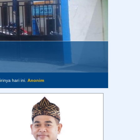
MOCH. SHOLEH, S.PD.I., M.PD.
- Kepala Sekolah -
Assalamu’alaikum warahmatullahi