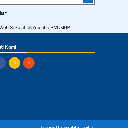
lan
uti Kami
Powered by
sekolahku.web.id