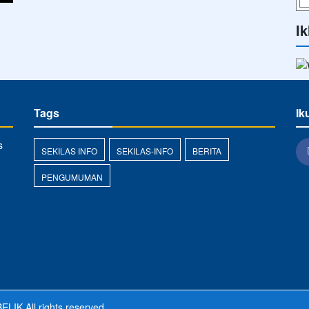
Ik
Tags
Ik
s
SEKILAS INFO
SEKILAS-INFO
BERITA
PENGUMUMAN
ELIK
All rights reserved.