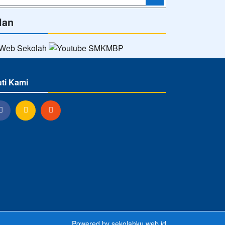
lan
uti Kami
Powered by
sekolahku.web.id