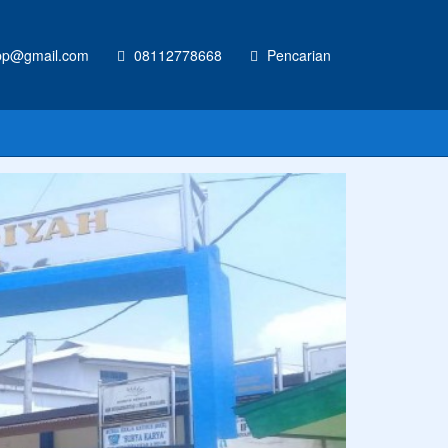
p@gmail.com
08112778668
Pencarian
RAN