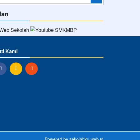
lan
uti Kami
Powered by
sekolahku.web.id