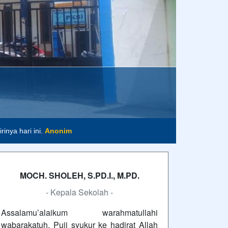
m
inya hari ini.
Anonim
MOCH. SHOLEH, S.PD.I., M.PD.
- Kepala Sekolah -
Assalamu’alaikum warahmatullahi
wabarakatuh. Puji syukur ke hadirat Allah