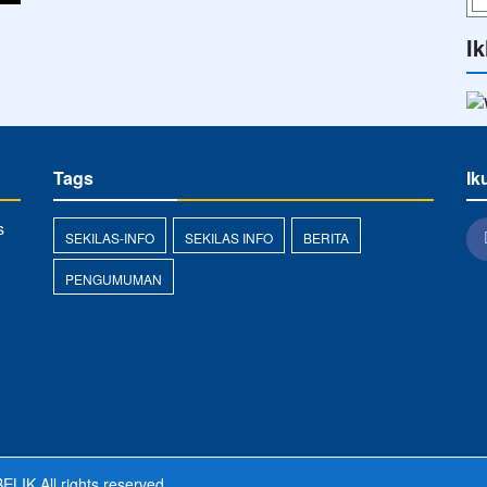
Ik
Tags
Ik
s
SEKILAS-INFO
SEKILAS INFO
BERITA
PENGUMUMAN
ELIK
All rights reserved.