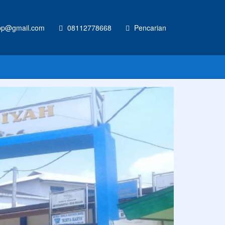
p@gmail.com
08112778668
Pencarian
RAN