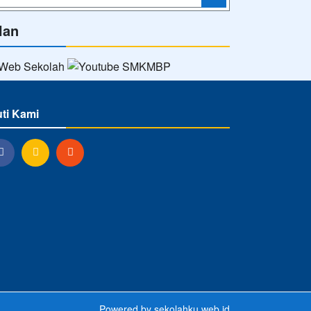
lan
uti Kami
Powered by
sekolahku.web.id