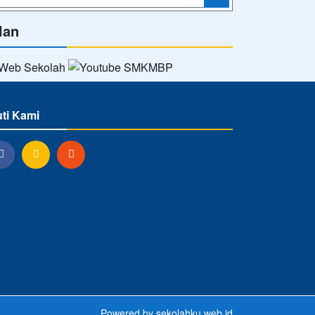
lan
uti Kami
Powered by
sekolahku.web.id