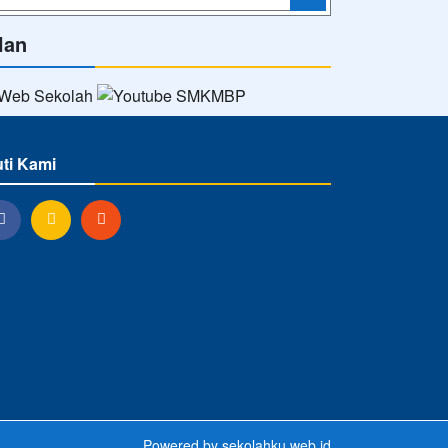
lan
uti Kami
Powered by
sekolahku.web.id