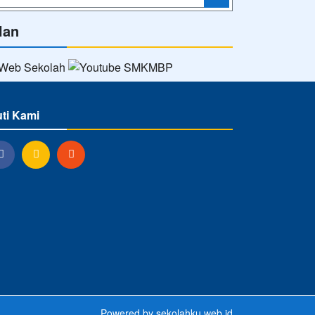
lan
uti Kami
Powered by
sekolahku.web.id