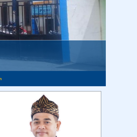
m
inya hari ini.
Anonim