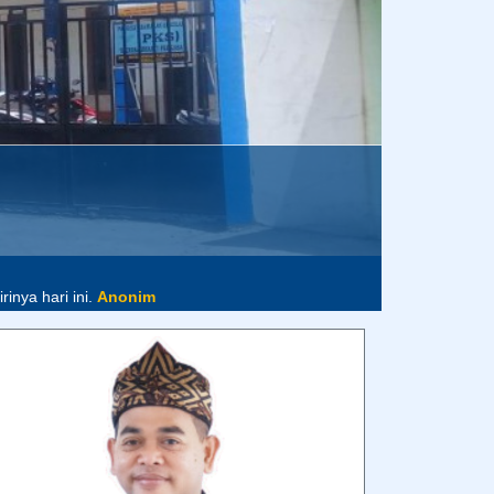
MOCH. SHOLEH, S.PD.I., M.PD.
- Kepala Sekolah -
Assalamu’alaikum warahmatullahi