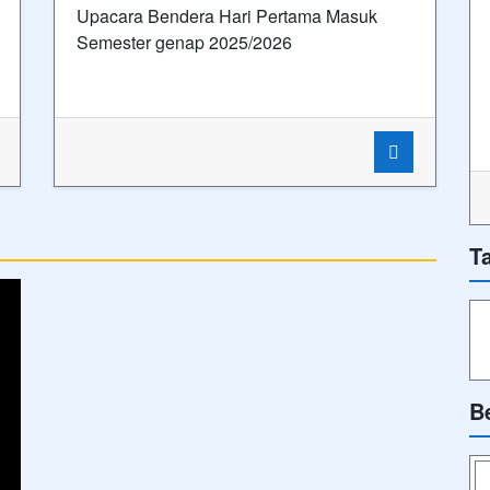
Ik
Tags
Ik
s
PENGUMUMAN
SEKILAS-INFO
SEKILAS INFO
BERITA
ELIK
All rights reserved.