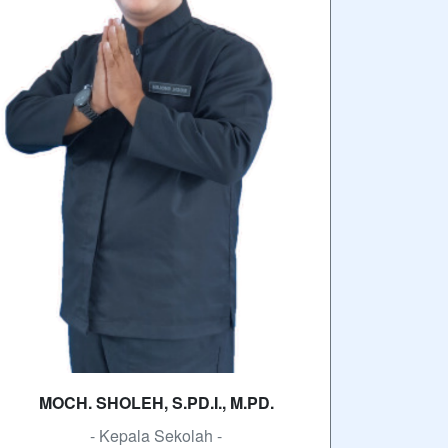
wabarakatuh. Puji syukur ke hadirat Allah
SWT atas segala limpahan rahmat dan
karunia-Nya. Dengan penuh rasa syukur,
kami…
SELENGKAPNYA
autan
SMK MBP Unggul, Berkemajuan dan
Mendunia
erlangganan