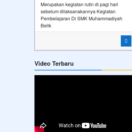
Hubungi Kami
SMK MUHAMMADIYAH 2 BELIK ⋅ Siap Kerja, Cerda
dan Kompetitif
Alamat
Jl. KH. Ahmad Dahlan No. 50B
Belik
Telepon
08112778668
Email
smkmbp@gmail.com
Copyright © 2020 - 2026
SMK MUHAMMADIYAH 2 B