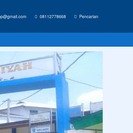
p@gmail.com
08112778668
Pencarian
m
inya hari ini.
Anonim