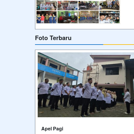
sebelum dilaksanakannya Kegiatan
Pembelajaran Di SMK Muhammadiyah
Belik
Video Terbaru