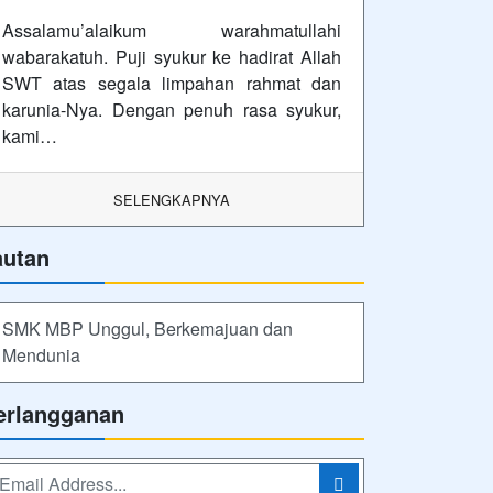
lan
uti Kami
Powered by
sekolahku.web.id