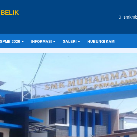
BELIK
smkmb
SPMB 2026
INFORMASI
GALERI
HUBUNGI KAMI
CONTOH UKURAN
lah buta. Dan ilmu pengetahuan tanpa agama adalah lumpuh.
Anoni
asa depan. Hari esok untuk orang-orang yang telah mempersiapkan dir
Praktek Kerja Lapangan
PKL (Praktik Kerja Lapangan) di SMK
adalah kegiatan pembelajaran wajib di luar sekolah
di dunia usaha/industri (IDUKA) untuk
mengaplikasikan teori, merasakan la