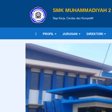
SMK MUHAMMADIYAH 2 
Siap Kerja, Cerdas dan Kompetitif
PROFIL
JURUSAN
DIREKTORI
KUTIPAN
Agama tanpa ilmu pengetahuan ada
Tulisan Terbaru
Pendidikan merupakan tiket untuk m